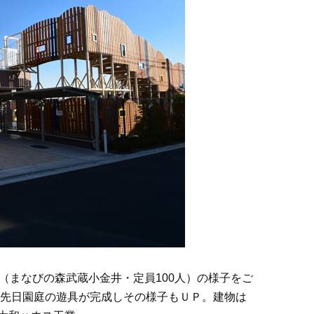
園（まなびの森武蔵小金井・定員100人）の様子をご
!先日園庭の遊具が完成しその様子もＵＰ。建物は