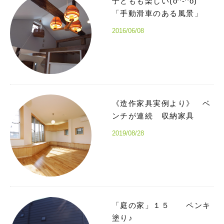
子どもも楽しい(o^-^o)
「手動滑車のある風景」
2016/06/08
《造作家具実例より》 ベ
ンチが連続 収納家具
2019/08/28
「庭の家」１５ ペンキ
塗り♪