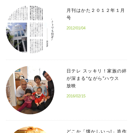
月刊はかた２０１２年１月
号
2012/01/04
日テレ スッキリ！家族の絆
が深まる“ながら”ハウス
放映
2016/02/15
どこか「懐かしいっ!」造作