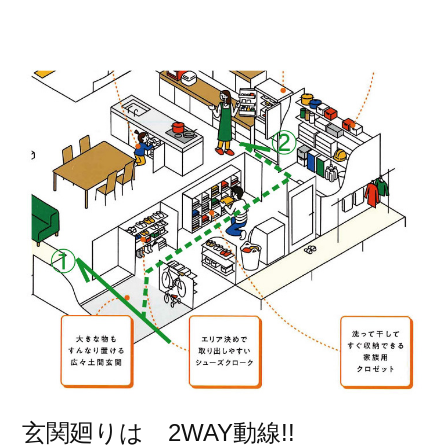
玄関廻りは 2WAY動線!!