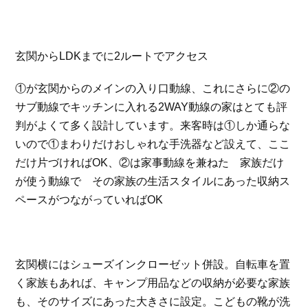
玄関からLDKまでに2ルートでアクセス
①が玄関からのメインの入り口動線、これにさらに②の
サブ動線でキッチンに入れる2WAY動線の家はとても評
判がよくて多く設計しています。来客時は①しか通らな
いので①まわりだけおしゃれな手洗器など設えて、ここ
だけ片づければOK、②は家事動線を兼ねた 家族だけ
が使う動線で その家族の生活スタイルにあった収納ス
ペースがつながっていればOK
玄関横にはシューズインクローゼット併設。自転車を置
く家族もあれば、キャンプ用品などの収納が必要な家族
も、そのサイズにあった大きさに設定。こどもの靴が洗