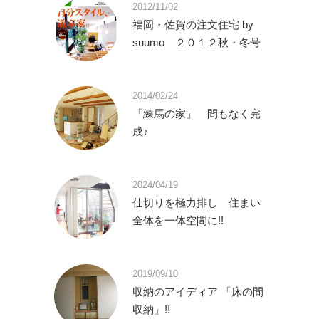
2012/11/02
福岡・佐賀の注文住宅 by
suumo ２０１２秋・冬号
2014/02/24
「練馬の家」 間もなく完
成♪
2024/04/19
仕切りを極力排し 住まい
全体を一体空間に!!
2019/09/10
収納のアイディア 「床の間
収納」!!