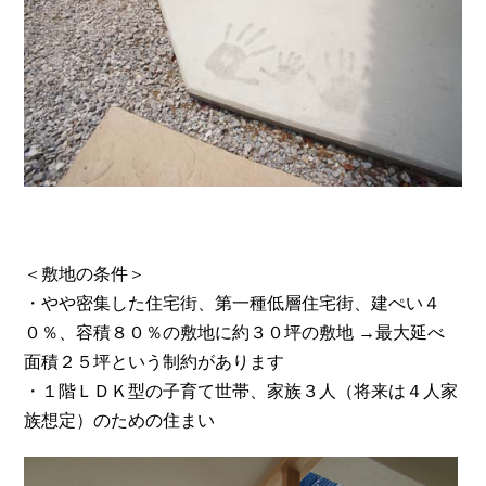
＜敷地の条件＞
・やや密集した住宅街、第一種低層住宅街、建ぺい４
０％、容積８０％の敷地に約３０坪の敷地 →最大延べ
面積２５坪という制約があります
・１階ＬＤＫ型の子育て世帯、家族３人（将来は４人家
族想定）のための住まい