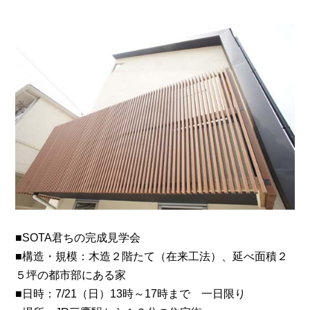
■SOTA君ちの完成見学会
■構造・規模：木造２階たて（在来工法）、延べ面積２
５坪の都市部にある家
■日時：7/21（日）13時～17時まで 一日限り