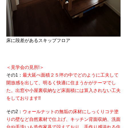
床に段差があるスキップフロア
＜見学会の見所!＞
その1：
最大延べ面積２５坪の中でどのように工夫して
開放感を出して、明るく快適に住まうかがテーマでし
た。出窓や小屋裏収納など床面積には算入されない工夫
をしております!!
その2：
ウォールナットの無垢の床材にしっくりコテ塗
りの壁など自然素材で仕上げ、キッチン背面収納、洗面
台や手洗いも造作家具で設えており、手作り感溢れる住