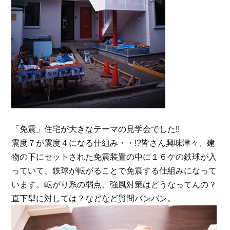
「免震」住宅が大きなテーマの見学会でした!!
震度７が震度４になる仕組み・・!?皆さん興味津々、建
物の下にセットされた免震装置の中に１６ケの鉄球が入
っていて、鉄球が転がることで免震する仕組みになって
います。転がり系の弱点、強風対策はどうなってんの？
直下型に対しては？などなど質問バンバン。