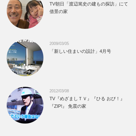
TV朝日「渡辺篤史の建もの探訪」にて
借景の家
2009/03/05
「新しい住まいの設計」4月号
2012/03/08
TV『めざましＴＶ』『ひる おび！』
『ZIP!』 免震の家