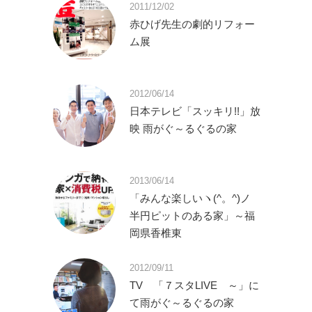
2011/12/02
赤ひげ先生の劇的リフォー
ム展
2012/06/14
日本テレビ「スッキリ!!」放
映 雨がぐ～るぐるの家
2013/06/14
「みんな楽しいヽ(^。^)ノ
半円ピットのある家」～福
岡県香椎東
2012/09/11
TV 「７スタLIVE ～」に
て雨がぐ～るぐるの家