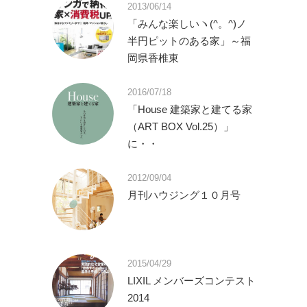
2013/06/14
「みんな楽しいヽ(^。^)ノ
半円ピットのある家」～福
岡県香椎東
2016/07/18
「House 建築家と建てる家
（ART BOX Vol.25）」
に・・
2012/09/04
月刊ハウジング１０月号
2015/04/29
LIXIL メンバーズコンテスト
2014