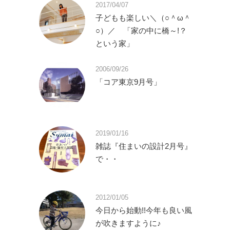
2017/04/07
子どもも楽しい＼（○＾ω＾
○）／ 「家の中に橋～!？
という家」
2006/09/26
「コア東京9月号」
2019/01/16
雑誌『住まいの設計2月号』
で・・
2012/01/05
今日から始動!!今年も良い風
が吹きますように♪