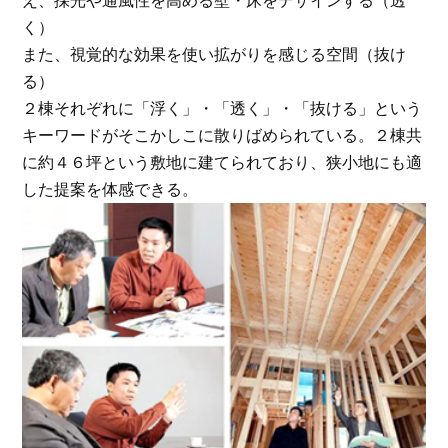
え、採光や通風性を高める壁・床をデザインする
（透
く）
また、視覚的な効果を使い拡がりを感じる空間
（抜け
る）
２棟それぞれに
「浮く」・「透く」・「抜ける」
という
キーワードがそこかしこに散りばめられている。２棟共
に約４６坪という敷地に建てられており、狭小地にも適
した提案を体感できる。