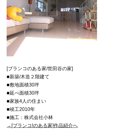
[ブランコのある家/世田谷の家]
■新築/木造２階建て
■敷地面積30坪
■延べ面積30坪
■家族4人の住まい
■竣工2010年
■施工：株式会社小林
→[ブランコ!のある家]作品紹介へ