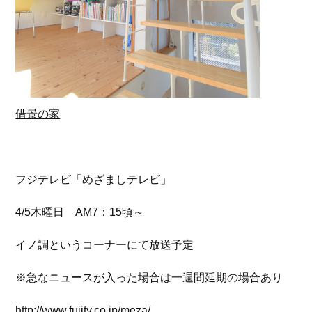
借景の家
フジテレビ「めざましテレビ」
4/5木曜日 AM7：15頃～
イノ調というコーナーにて放送予定
※急なニュースが入った場合は一週間延期の場合あり
http://www.fujitv.co.jp/meza/