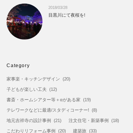
2018/03/28
目黒川にて夜桜を!
Category
家事楽・キッチンデザイン
(20)
子どもが楽しい工夫
(12)
書斎・ホームシアター等＋αがある家
(19)
テレワークなどに最適/スタディコーナー!
(8)
地元吉祥寺の設計事例
(21)
注文住宅・新築事例
(18)
こだわりリフォーム事例
(20)
建築旅
(33)