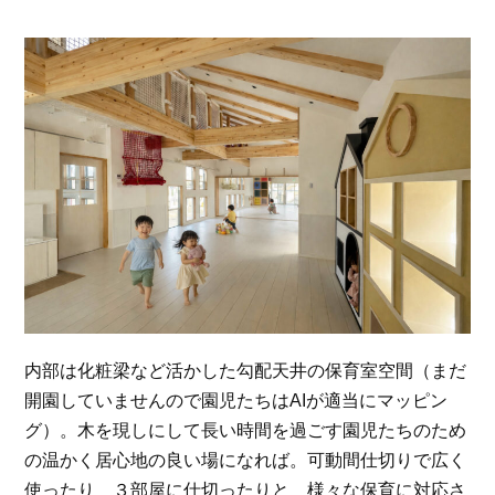
内部は化粧梁など活かした勾配天井の保育室空間（まだ
開園していませんので園児たちはAIが適当にマッピン
グ）。木を現しにして長い時間を過ごす園児たちのため
の温かく居心地の良い場になれば。可動間仕切りで広く
使ったり ３部屋に仕切ったりと 様々な保育に対応さ