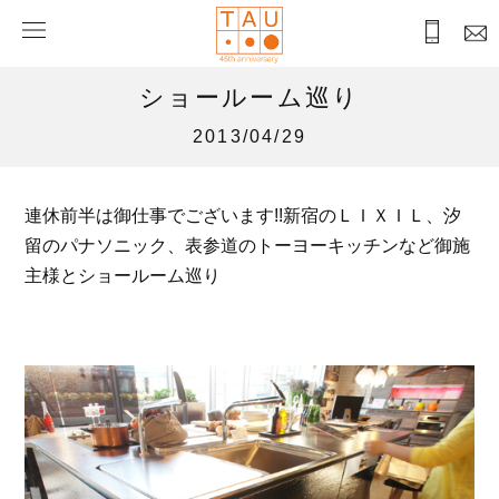
ショールーム巡り
2013/04/29
連休前半は御仕事でございます!!新宿のＬＩＸＩＬ、汐
留のパナソニック、表参道のトーヨーキッチンなど御施
主様とショールーム巡り