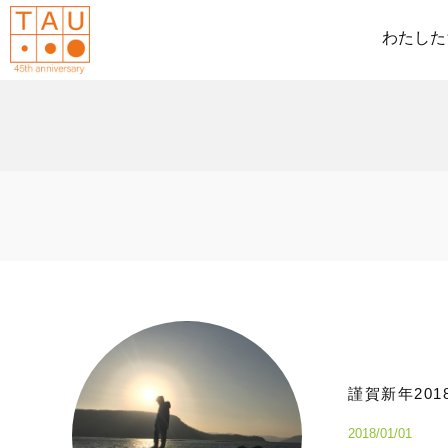
わたした
謹賀新年201
2018/01/01