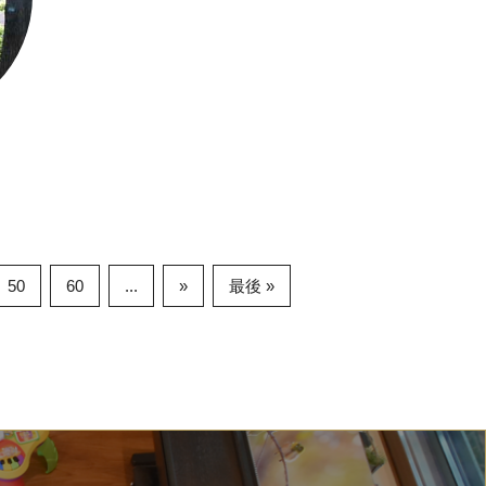
50
60
...
»
最後 »