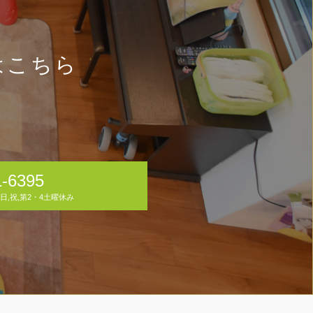
はこちら
。
1-6395
30 日,祝,第2・4土曜休み