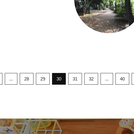
...
28
29
30
31
32
...
40