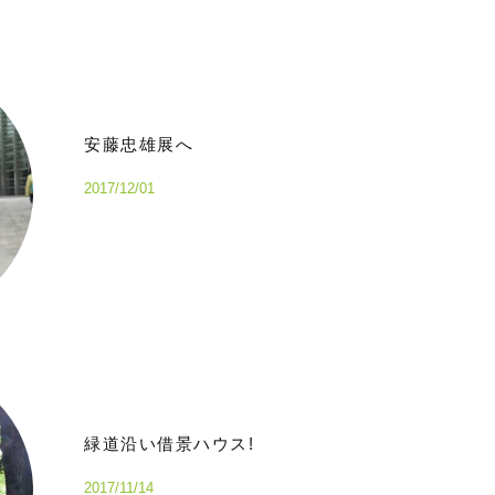
安藤忠雄展へ
2017/12/01
緑道沿い借景ハウス!
2017/11/14